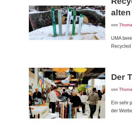
Recy
alten
von
Thomas
UMA berei
Recycled P
Der T
von
Thomas
Ein sehr 
der Werbea