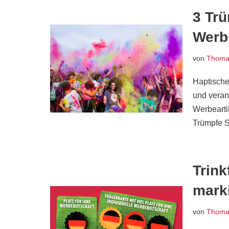
3 Trü
Werb
von
Thomas
Haptische
und veranl
Werbeartik
Trümpfe S
Trin
mark
von
Thomas