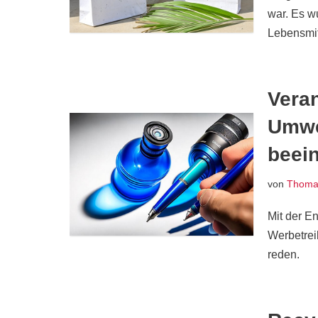
war. Es w
Lebensmit
Vera
Umwel
beein
von
Thomas
Mit der En
Werbetrei
reden.