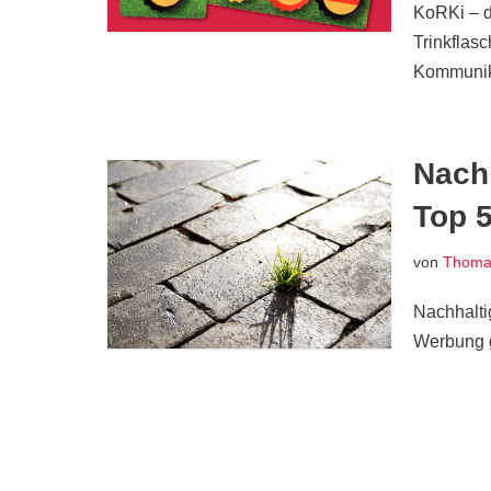
KoRKi – d
Trinkflas
Kommunik
Nachh
Top 5
von
Thomas
Nachhaltig
Werbung g