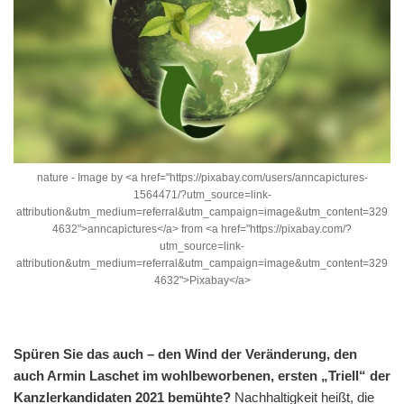
nature - Image by <a href="https://pixabay.com/users/anncapictures-
1564471/?utm_source=link-
attribution&utm_medium=referral&utm_campaign=image&utm_content=329
4632">anncapictures</a> from <a href="https://pixabay.com/?
utm_source=link-
attribution&utm_medium=referral&utm_campaign=image&utm_content=329
4632">Pixabay</a>
Spüren Sie das auch – den Wind der Veränderung, den
auch Armin Laschet im wohlbeworbenen, ersten „Triell“ der
Kanzlerkandidaten 2021 bemühte?
Nachhaltigkeit heißt, die