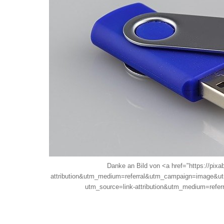
Danke an Bild von <a href="https://pix
attribution&utm_medium=referral&utm_campaign=image&utm
utm_source=link-attribution&utm_medium=ref