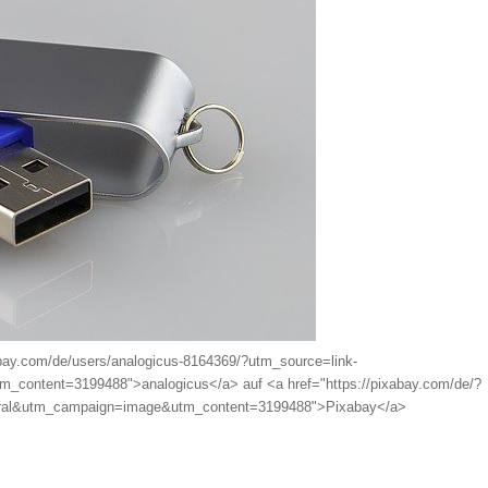
abay.com/de/users/analogicus-8164369/?utm_source=link-
_content=3199488">analogicus</a> auf <a href="https://pixabay.com/de/?
erral&utm_campaign=image&utm_content=3199488">Pixabay</a>