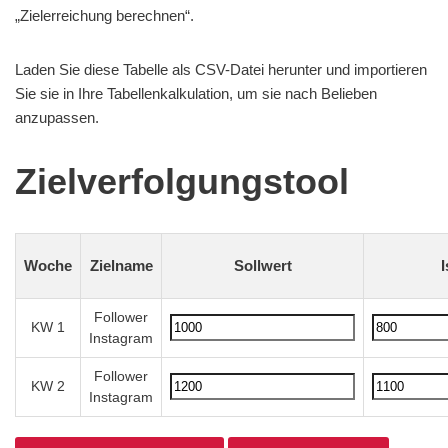
„Zielerreichung berechnen“.
Laden Sie diese Tabelle als CSV-Datei herunter und importieren
Sie sie in Ihre Tabellenkalkulation, um sie nach Belieben
anzupassen.
Zielverfolgungstool
Woche
Zielname
Sollwert
I
Follower
KW 1
Instagram
Follower
KW 2
Instagram