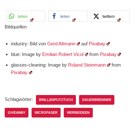
teilen
teilen
twittern
Bildquellen
industry: Bild von
Gerd Altmann
auf
Pixabay
blue: Image by
Emilian Robert Vicol
from
Pixabay
glasses-cleaning: Image by
Roland Steinmann
from
Pixabay
Schlagwörter:
BRILLENPUTZTUCH
DAUERBRENNER
GIVEAWAY
MICROFASER
WERBEIDEEN