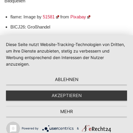
Bildquellen
flame: Image by
51581
from
Pixabay
BICJ26: Großhandel
promotional-products-694791_640: Image by
Andrew
from
Pixabay
Diese Seite nutzt Website-Tracking-Technologien von Dritten,
um ihre Dienste anzubieten, stetig zu verbessern und
Werbung entsprechend den Interessen der Nutzer
anzuzeigen.
ABLEHNEN
AKZEPTIEREN
MEHR
Powered by
&