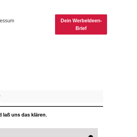
ressum
Dein WerbeIdeen-
Brief
Q
 laß uns das klären.