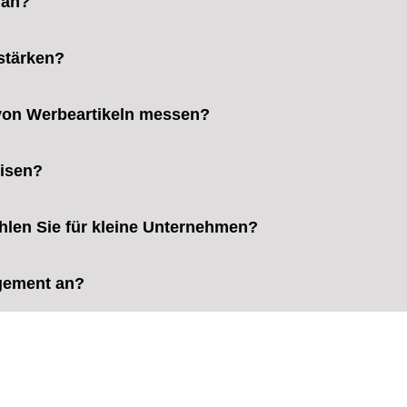
 an?
 stärken?
 von Werbeartikeln messen?
eisen?
hlen Sie für kleine Unternehmen?
gement an?